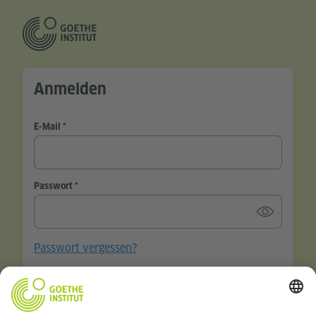
Anmelden
E-Mail
Passwort
Passwort vergessen?
Angemeldet bleiben?